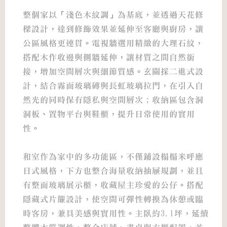
整個家以「淺色木紋調」為基底，並透過天花修
樑設計，達到修飾效果並延伸至客廳與廚房，讓
公區風格更連貫。電視牆選用精緻的大理石紋，
搭配木作收邊與側牆延伸，讓材質之間自然銜
接，增加空間層次與細節質感。玄關採二進式設
計，結合霧面玻璃磚與長虹玻璃拉門，在引入自
然光的同時保有隱私與空間層次；收納區包含洞
洞板、置物平台與鞋櫃，提升日常使用的實用
性。
和室作為家中的多功能區，不僅鋪設榻榻米呼應
日式風格，下方也整合海量收納抽屜規劃，並且
有整面玻璃展示櫃，收藏屋主珍愛的公仔。搭配
隱藏式片簾設計，使空間可彈性轉換為休憩或臨
時客房，兼具美感與實用性。主臥約3.1坪，延續