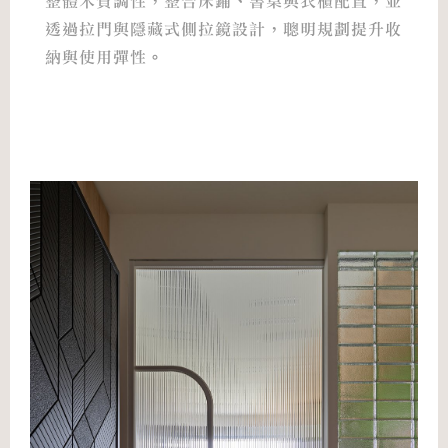
整體木質調性，整合床鋪、書桌與衣櫃配置，並
透過拉門與隱藏式側拉鏡設計，聰明規劃提升收
納與使用彈性。