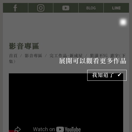
影音專區
首頁
/
影音專區
/
完工作品-新成屋
/ 裝潢不NG 惠宇(下
展開可以觀看更多作品
集)
我知道了 ✔︎