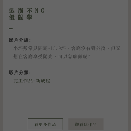
裝潢不NG
優陞學
影片介紹:
小坪數常見問題~13.9坪，客廳沒有對外窗，但又
想在客廳享受陽光，可以怎麼做呢?
影片分類:
完工作品-新成屋
看更多作品
觀看此作品