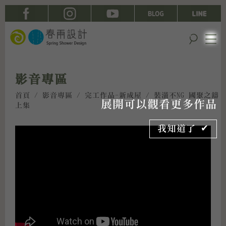
影音專區
首頁
/
影音專區
/
完工作品-新成屋
/ 裝潢不NG 國聚之鑄
展開可以觀看更多作品
上集
我知道了 ✔︎