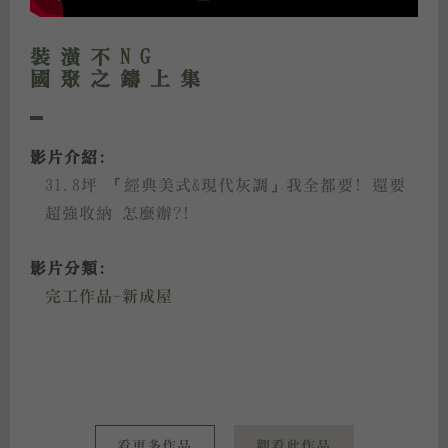
裝潢不NG
國聚之鑄上集
影片介紹:
31.8坪 「經典美式&現代灰調」我全都要! 還要
超強收納 怎麼辦?!
影片分類:
完工作品-新成屋
看更多作品
觀看此作品