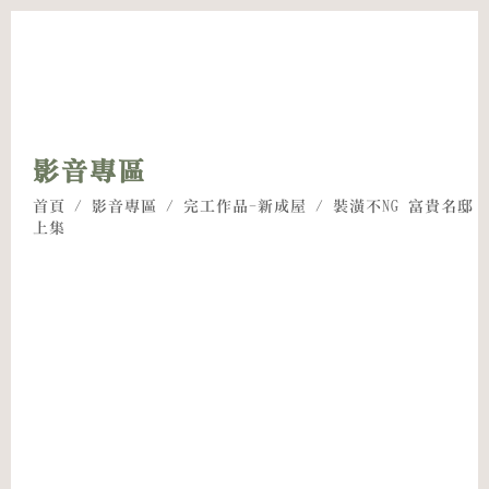
影音專區
首頁
/
影音專區
/
完工作品-新成屋
/ 裝潢不NG 富貴名邸
上集