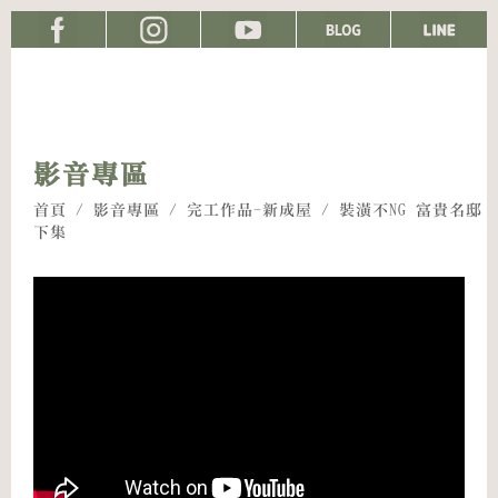
影音專區
首頁
/
影音專區
/
完工作品-新成屋
/ 裝潢不NG 富貴名邸
下集