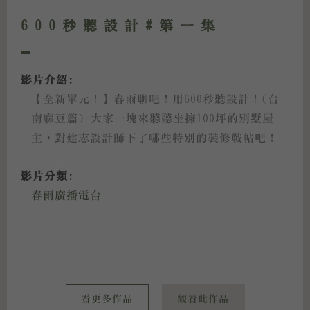
600秒聽設計#第一集
影片介紹:
【全新單元！】春雨聊吧！用600秒聽設計！(台
南麻豆篇) 大家一塊來聽聽坐擁100坪的別墅屋
主，對建志設計師下了哪些特別的裝修戰帖吧！
影片分類:
春雨廣播電台
看更多作品
觀看此作品