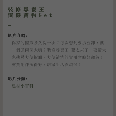
裝修尋寶王
窗簾寶物Get
影片介紹:
你家的窗簾多久洗一次？每次想到要拆要卸，就
一個頭兩個大嗎？裝修尋寶王~建志來了！要帶大
家找尋方便拆卸、方便清洗的實用省時好窗簾！
材質配件選得好，居家生活沒煩惱！
影片分類:
建材小百科