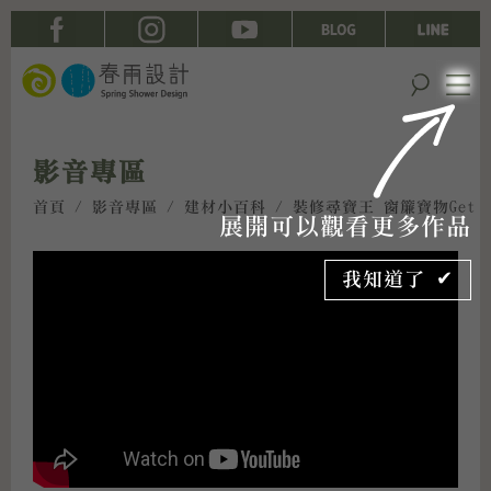
影音專區
首頁
/
影音專區
/
建材小百科
/ 裝修尋寶王 窗簾寶物Get
展開可以觀看更多作品
我知道了 ✔︎