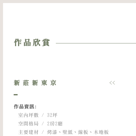
作品欣賞
新莊新東京
<<
作品資訊:
室內坪數 / 32坪
空間格局 / 2房2廳
主要建材 / 烤漆、壁紙、線板、木地板