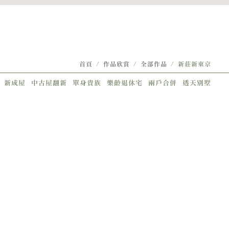
首頁
/
作品欣賞
/
全部作品
/ 新莊新東京
新成屋
中古屋翻新
單身貴族
樂齡退休宅
兩戶合併
透天別墅