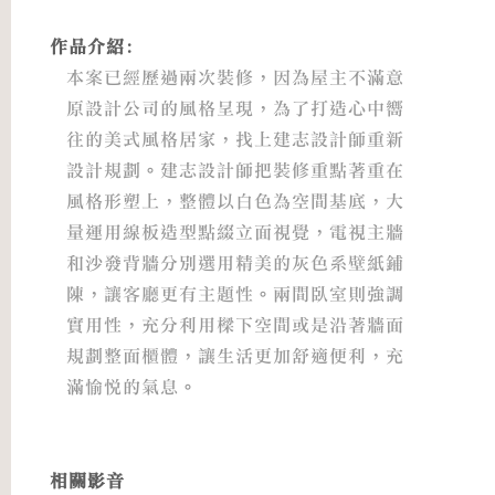
作品介紹:
本案已經歷過兩次裝修，因為屋主不滿意
原設計公司的風格呈現，為了打造心中嚮
往的美式風格居家，找上建志設計師重新
設計規劃。建志設計師把裝修重點著重在
風格形塑上，整體以白色為空間基底，大
量運用線板造型點綴立面視覺，電視主牆
和沙發背牆分別選用精美的灰色系壁紙鋪
陳，讓客廳更有主題性。兩間臥室則強調
實用性，充分利用樑下空間或是沿著牆面
規劃整面櫃體，讓生活更加舒適便利，充
滿愉悅的氣息。
相關影音