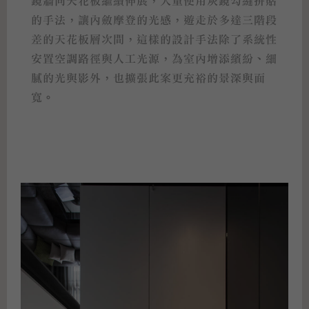
鏡牆向天花板繼續伸展，大量使用灰鏡勾縫拼貼
的手法，讓內斂摩登的光感，遊走於多達三階段
差的天花板層次間，這樣的設計手法除了系統性
安置空調路徑與人工光源，為室內增添繽紛、細
膩的光與影外，也擴張此案更充裕的景深與面
寬。